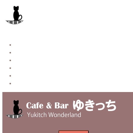
コ
ン
テ
ン
ツ
へ
Story
ス
System【本店】
キ
System【はなれ】
ッ
Blog
プ
Contact
Privacy Policy