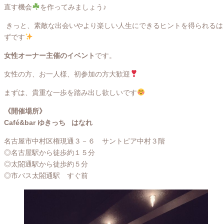
直す機会
を作ってみましょう♪
きっと、素敵な出会いやより楽しい人生にできるヒントを得られるは
ずです
女性オーナー主催のイベント
です。
女性の方、お一人様、初参加の方大歓迎
まずは、貴重な一歩を踏み出し欲しいです
《開催場所》
Café&bar ゆきっち はなれ
名古屋市中村区権現通３－６ サントピア中村３階
◎名古屋駅から徒歩約１５分
◎太閤通駅から徒歩約５分
◎市バス太閤通駅 すぐ前