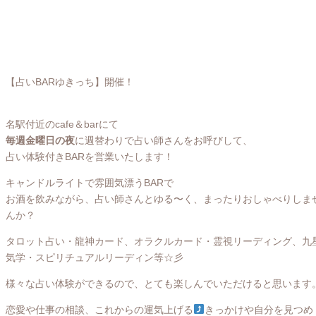
【占いBARゆきっち】開催！
名駅付近のcafe＆barにて
毎週金曜日の夜
に週替わりで占い師さんをお呼びして、
占い体験付きBARを営業いたします！
キャンドルライトで雰囲気漂うBARで
お酒を飲みながら、占い師さんとゆる〜く、まったりおしゃべりしま
んか？
タロット占い・龍神カード、オラクルカード・霊視リーディング、九
気学・スピリチュアルリーディン等☆彡
様々な占い体験ができるので、とても楽しんでいただけると思います
恋愛や仕事の相談、これからの運気上げる
きっかけや自分を見つめ