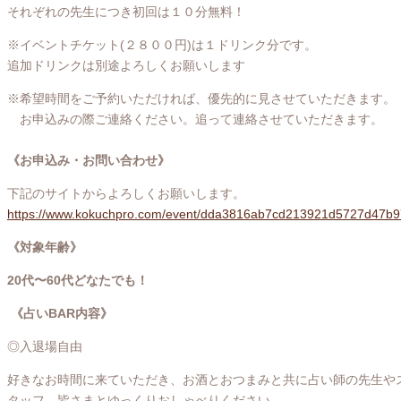
それぞれの先生につき初回は１０分無料！
※イベントチケット(２８００円)は１ドリンク分です。
追加ドリンクは別途よろしくお願いします
※希望時間をご予約いただければ、優先的に見させていただきます。
お申込みの際ご連絡ください。追って連絡させていただきます。
《お申込み・お問い合わせ》
下記のサイトからよろしくお願いします。
https://www.kokuchpro.com/event/dda3816ab7cd213921d5727d47b9
《対象年齢》
20代〜60代どなたでも！
《占いBAR内容》
◎入退場自由
好きなお時間に来ていただき、お酒とおつまみと共に占い師の先生や
タッフ、皆さまとゆっくりおしゃべりください。