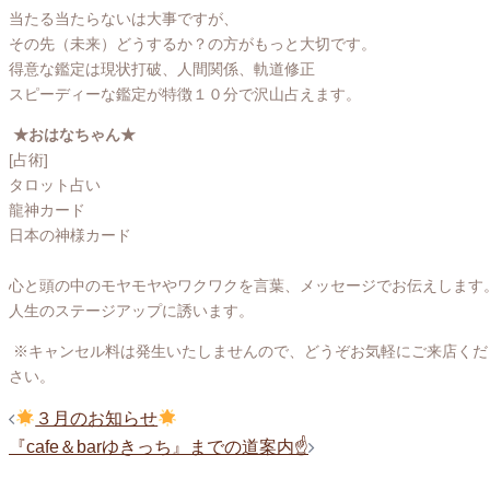
当たる当たらないは大事ですが、
その先（未来）どうするか？の方がもっと大切です。
得意な鑑定は現状打破、人間関係、軌道修正
スピーディーな鑑定が特徴１０分で沢山占えます。
★おはなちゃん★
[占術]
タロット占い
龍神カード
日本の神様カード
心と頭の中のモヤモヤやワクワクを言葉、メッセージでお伝えします
人生のステージアップに誘います。
※キャンセル料は発生いたしませんので、どうぞお気軽にご来店くだ
さい。
投
３月のお知らせ
稿
『cafe＆barゆきっち』までの道案内☝️
ナ