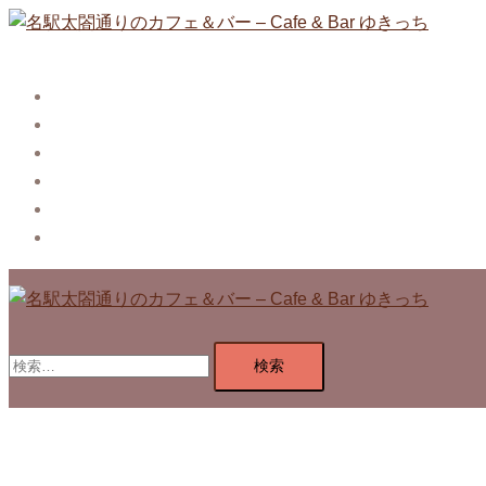
コ
ン
テ
Story
ン
System【本店】
ツ
System【はなれ】
へ
Blog
ス
Contact
キ
Privacy Policy
ッ
プ
検
索: