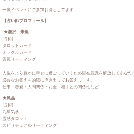
一度イベントにご参加お待ちしてます
【占い師プロフィール】
★瀧沢 朱里
[占術]
タロットカード
オラクルカード
霊視リーディング
人生をより豊かに幸せに過ごしていくため潜在意識を解放してあなた
必要なお答えを的確に導き出してお答えします。
仕事・恋愛・人間関係・お金・相手との関係性など
★風晶
[占術]
九星気学
霊感タロット
スピリチュアルリーディング