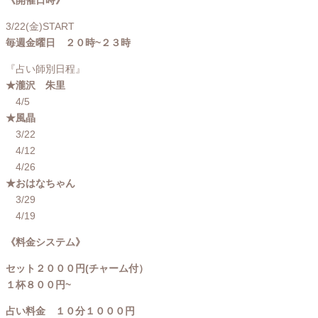
《開催日時》
3/22(金)START
毎週金曜日 ２０時~２３時
『占い師別日程』
★瀧沢 朱里
4/5
★風晶
3/22
4/12
4/26
★おはなちゃん
3/29
4/19
《料金システム》
セット２０００円(チャーム付）
１杯８００円~
占い料金 １０分１０００円