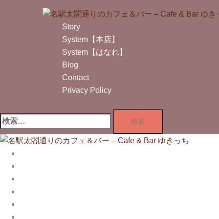
コ
ン
Story
テ
System【本店】
ン
System【はなれ】
ツ
Blog
へ
Contact
ス
Privacy Policy
キ
ッ
検
プ
索:
Story
System【本店】
System【はなれ】
Blog
Contact
Privacy Policy