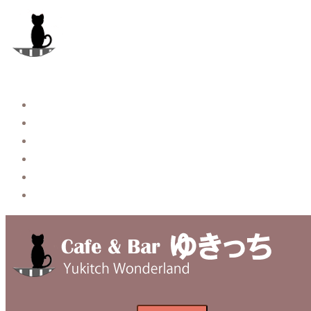
コ
ン
テ
ン
ツ
へ
Story
ス
System【本店】
キ
System【はなれ】
ッ
Blog
プ
Contact
Privacy Policy