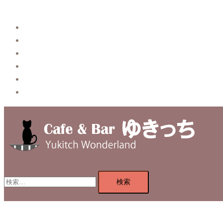
Story
System【本店】
System【はなれ】
Blog
Contact
Privacy Policy
検
索: