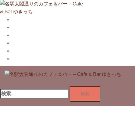
コ
ン
テ
Story
ン
System【本店】
ツ
System【はなれ】
へ
Blog
ス
Contact
キ
Privacy Policy
ッ
プ
検
索: