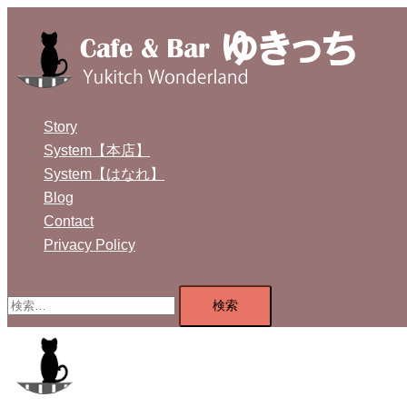
コ
ン
テ
ン
ツ
Story
へ
System【本店】
ス
System【はなれ】
キ
Blog
ッ
Contact
プ
Privacy Policy
検
索: