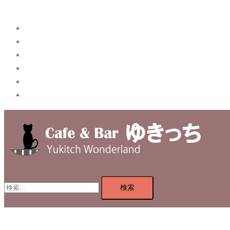
Story
System【本店】
System【はなれ】
Blog
Contact
Privacy Policy
検
索: