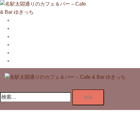
コ
ン
テ
Story
ン
System【本店】
ツ
System【はなれ】
へ
Blog
ス
Contact
キ
Privacy Policy
ッ
プ
検
索: