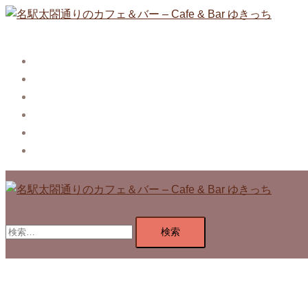
コ
ン
テ
Story
ン
System【本店】
ツ
System【はなれ】
へ
Blog
ス
Contact
キ
Privacy Policy
ッ
プ
検
索: