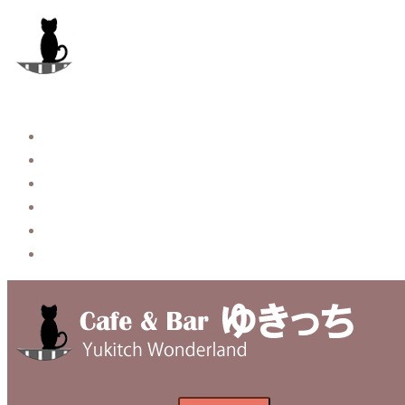
コ
ン
テ
ン
ツ
へ
Story
ス
System【本店】
キ
System【はなれ】
ッ
Blog
プ
Contact
Privacy Policy