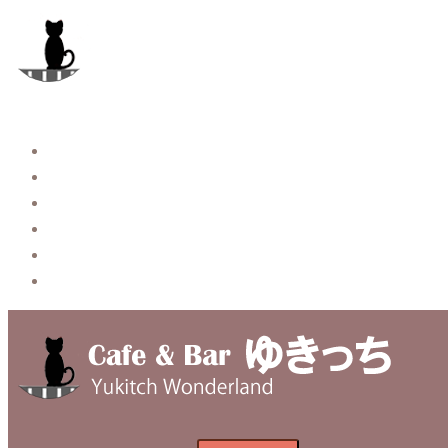
コ
ン
テ
ン
ツ
へ
Story
ス
System【本店】
キ
System【はなれ】
ッ
Blog
プ
Contact
Privacy Policy