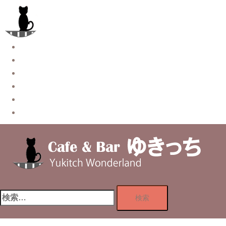
コ
ン
テ
ン
Story
ツ
System【本店】
へ
System【はなれ】
ス
Blog
キ
Contact
ッ
Privacy Policy
プ
検
索: