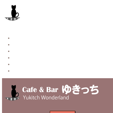
コ
ン
テ
ン
ツ
へ
Story
ス
System【本店】
キ
System【はなれ】
ッ
Blog
プ
Contact
Privacy Policy