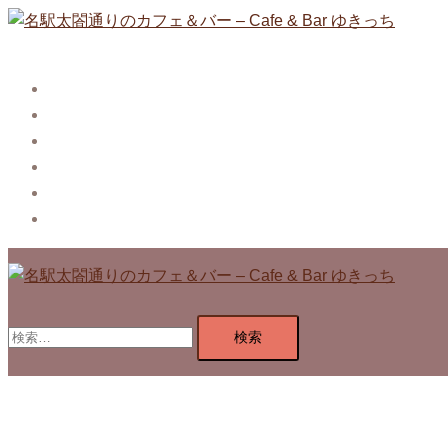
コ
ン
テ
Story
ン
System【本店】
ツ
System【はなれ】
へ
Blog
ス
Contact
キ
Privacy Policy
ッ
プ
検
索: