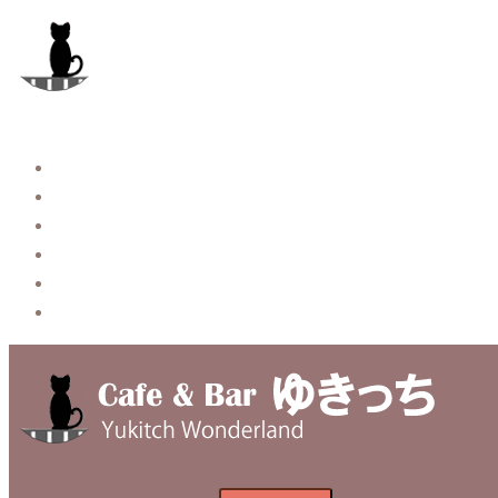
コ
ン
テ
ン
ツ
へ
Story
ス
System【本店】
キ
System【はなれ】
ッ
Blog
プ
Contact
Privacy Policy