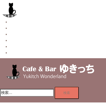
コ
ン
テ
ン
Story
ツ
System【本店】
へ
System【はなれ】
ス
Blog
キ
Contact
ッ
Privacy Policy
プ
検
索: