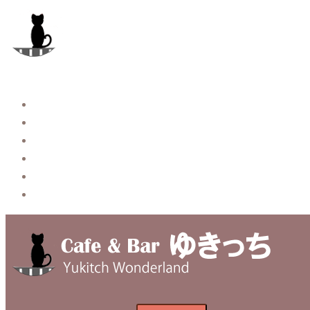
コ
ン
テ
ン
ツ
へ
Story
ス
System【本店】
キ
System【はなれ】
ッ
Blog
プ
Contact
Privacy Policy