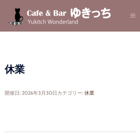
コ
ン
テ
ン
ツ
へ
ス
キ
休業
ッ
プ
開催日: 2026年3月30日
カテゴリー:
休業
投