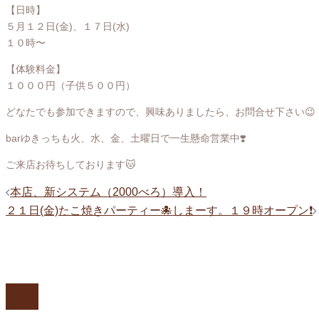
【日時】
５月１２日(金)、１７日(水)
１０時〜
【体験料金】
１０００円（子供５００円）
どなたでも参加できますので、興味ありましたら、お問合せ下さい😉
barゆきっちも火、水、金、土曜日で一生懸命営業中❣️
ご来店お待ちしております🐱
投
本店、新システム（2000べろ）導入！
稿
２１日(金)たこ焼きパーティー🐙しまーす。１９時オープン❗️
ナ
ビ
ゲ
ー
シ