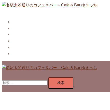
コ
ン
テ
Story
ン
System【本店】
ツ
System【はなれ】
へ
Blog
ス
Contact
キ
Privacy Policy
ッ
プ
検
索: