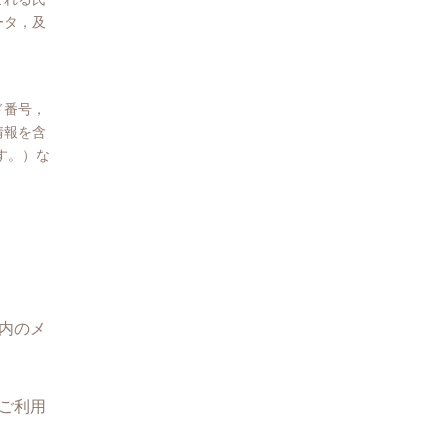
ータ，及
ド番号，
情報を含
す。）な
内のメ
ご利用