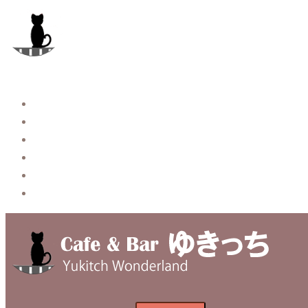
コ
ン
テ
ン
ツ
へ
Story
ス
System【本店】
キ
System【はなれ】
ッ
Blog
プ
Contact
Privacy Policy