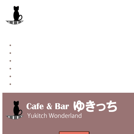
コ
ン
テ
ン
ツ
へ
Story
ス
System【本店】
キ
System【はなれ】
ッ
Blog
プ
Contact
Privacy Policy