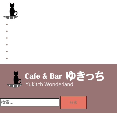
コ
ン
テ
ン
Story
ツ
System【本店】
へ
System【はなれ】
ス
Blog
キ
Contact
ッ
Privacy Policy
プ
検
索: