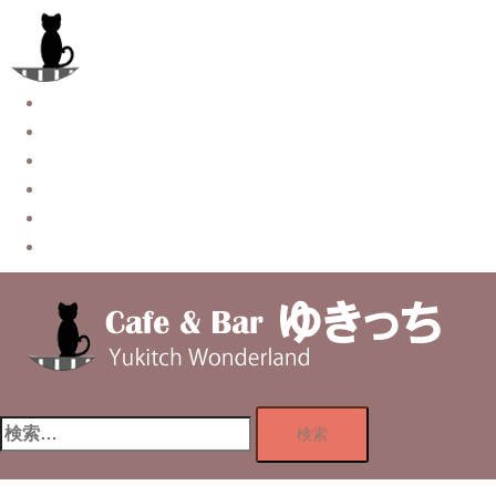
コ
ン
テ
ン
Story
ツ
System【本店】
へ
System【はなれ】
ス
Blog
キ
Contact
ッ
Privacy Policy
プ
検
索: