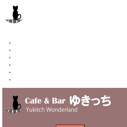
コ
ン
テ
ン
ツ
へ
Story
ス
System【本店】
キ
System【はなれ】
ッ
Blog
プ
Contact
Privacy Policy