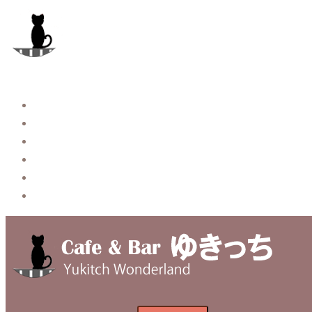
コ
ン
テ
ン
ツ
へ
Story
ス
System【本店】
キ
System【はなれ】
ッ
Blog
プ
Contact
Privacy Policy