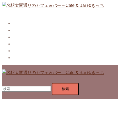
コ
ン
テ
Story
ン
System【本店】
ツ
System【はなれ】
へ
Blog
ス
Contact
キ
Privacy Policy
ッ
プ
検
索: