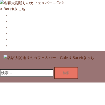
コ
ン
テ
Story
ン
System【本店】
ツ
System【はなれ】
へ
Blog
ス
Contact
キ
Privacy Policy
ッ
プ
検
索: