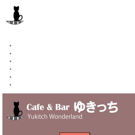
コ
ン
テ
ン
ツ
へ
Story
ス
System【本店】
キ
System【はなれ】
ッ
Blog
プ
Contact
Privacy Policy