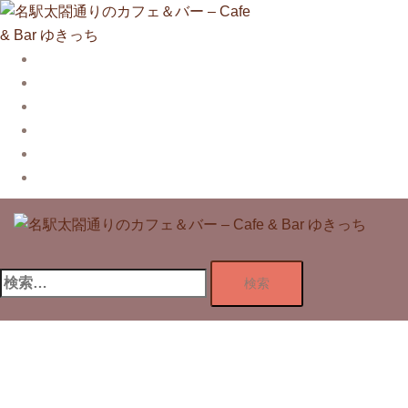
コ
ン
テ
Story
ン
System【本店】
ツ
System【はなれ】
へ
Blog
ス
Contact
キ
Privacy Policy
ッ
プ
検
索: