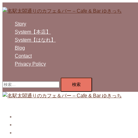
コ
ン
テ
Story
ン
System【本店】
ツ
System【はなれ】
へ
Blog
ス
Contact
キ
Privacy Policy
ッ
プ
検
索:
Story
System【本店】
System【はなれ】