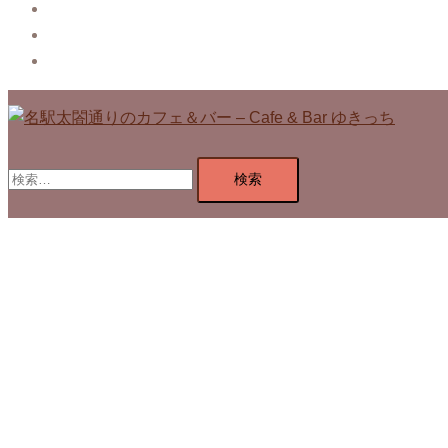
Blog
Contact
Privacy Policy
検
索: