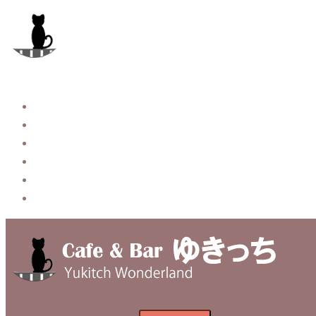
コ
ン
テ
ン
ツ
へ
Story
ス
System【本店】
キ
System【はなれ】
ッ
Blog
プ
Contact
Privacy Policy