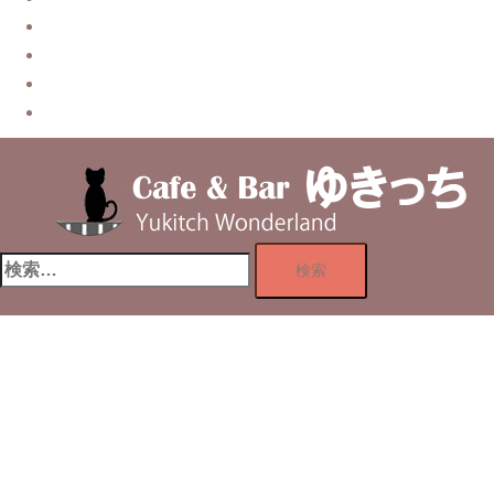
System【はなれ】
Blog
Contact
Privacy Policy
検
索: