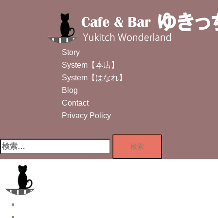
コ
ン
テ
ン
Story
ツ
System【本店】
へ
System【はなれ】
ス
Blog
キ
Contact
ッ
Privacy Policy
プ
検
索:
Story
System【本店】