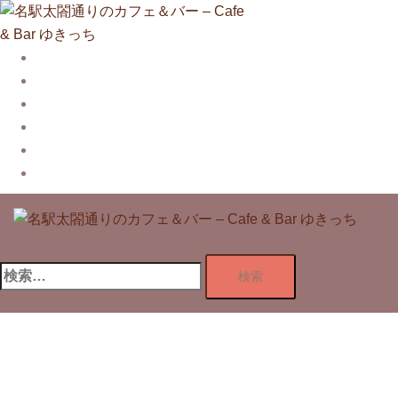
コ
ン
テ
Story
ン
System【本店】
ツ
System【はなれ】
へ
Blog
ス
Contact
キ
Privacy Policy
ッ
プ
検
索: