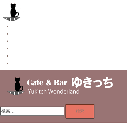
コ
ン
テ
ン
Story
ツ
System【本店】
へ
System【はなれ】
ス
Blog
キ
Contact
ッ
Privacy Policy
プ
検
索: