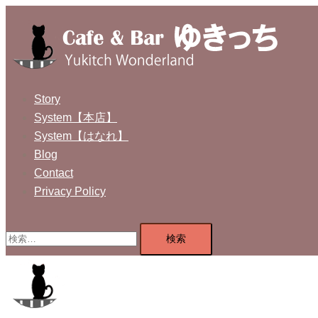
コ
ン
テ
ン
ツ
Story
へ
System【本店】
ス
System【はなれ】
キ
Blog
ッ
Contact
プ
Privacy Policy
検
索: