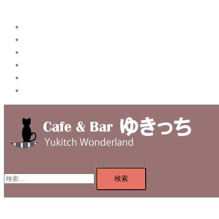
Story
System【本店】
System【はなれ】
Blog
Contact
Privacy Policy
検
索: