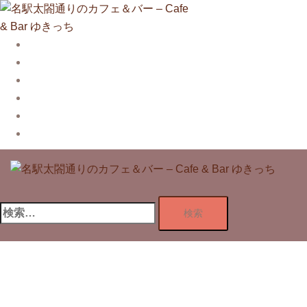
コ
ン
テ
Story
ン
System【本店】
ツ
System【はなれ】
へ
Blog
ス
Contact
キ
Privacy Policy
ッ
プ
検
索: