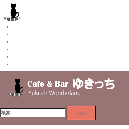
コ
ン
テ
ン
Story
ツ
System【本店】
へ
System【はなれ】
ス
Blog
キ
Contact
ッ
Privacy Policy
プ
検
索: