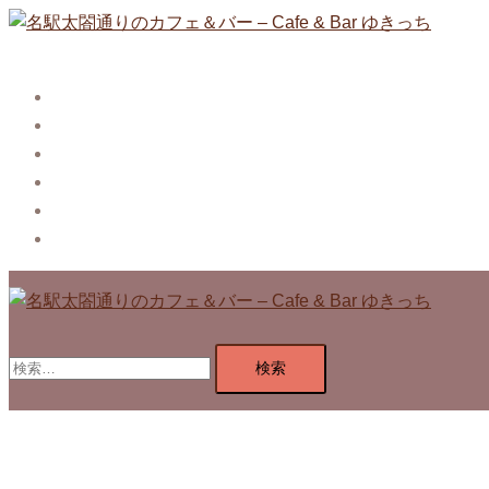
コ
ン
テ
Story
ン
System【本店】
ツ
System【はなれ】
へ
Blog
ス
Contact
キ
Privacy Policy
ッ
プ
検
索: