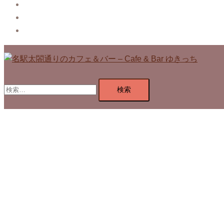
Blog
Contact
Privacy Policy
検
索: