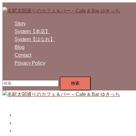
コ
ン
テ
Story
ン
System【本店】
ツ
System【はなれ】
へ
Blog
ス
Contact
キ
Privacy Policy
ッ
プ
検
索:
Story
System【本店】
System【はなれ】