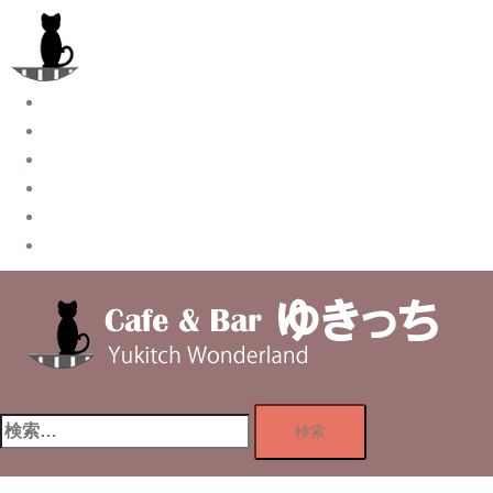
コ
ン
テ
ン
Story
ツ
System【本店】
へ
System【はなれ】
ス
Blog
キ
Contact
ッ
Privacy Policy
プ
検
索: