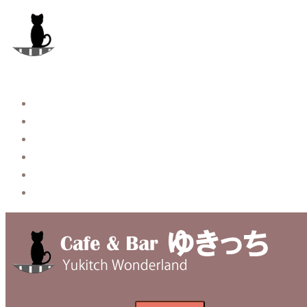
コ
ン
テ
ン
ツ
へ
Story
ス
System【本店】
キ
System【はなれ】
ッ
Blog
プ
Contact
Privacy Policy