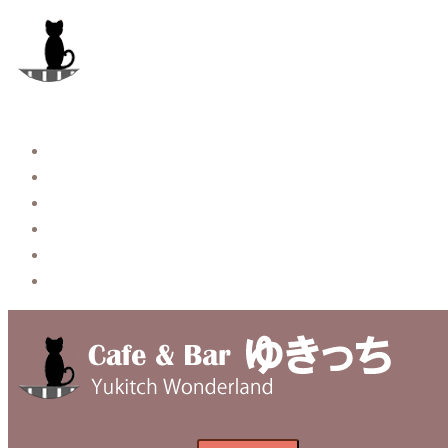
コ
ン
テ
ン
ツ
へ
Story
ス
System【本店】
キ
System【はなれ】
ッ
Blog
プ
Contact
Privacy Policy