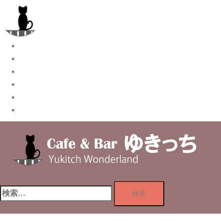
コ
ン
テ
ン
Story
ツ
System【本店】
へ
System【はなれ】
ス
Blog
キ
Contact
ッ
Privacy Policy
プ
検
索: