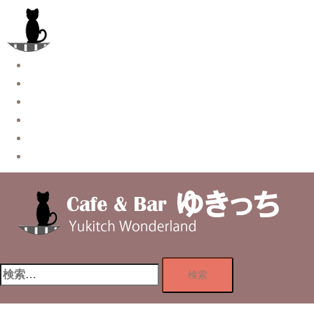
コ
ン
テ
ン
Story
ツ
System【本店】
へ
System【はなれ】
ス
Blog
キ
Contact
ッ
Privacy Policy
プ
検
索: