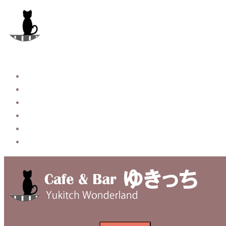
コ
ン
テ
ン
ツ
へ
Story
ス
System【本店】
キ
System【はなれ】
ッ
Blog
プ
Contact
Privacy Policy