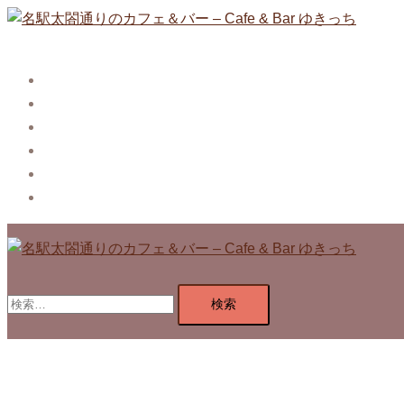
コ
ン
テ
Story
ン
System【本店】
ツ
System【はなれ】
へ
Blog
ス
Contact
キ
Privacy Policy
ッ
プ
検
索: