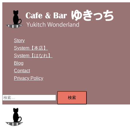
コ
ン
テ
ン
ツ
Story
へ
System【本店】
ス
System【はなれ】
キ
Blog
ッ
Contact
プ
Privacy Policy
検
索: