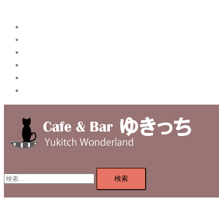
Story
System【本店】
System【はなれ】
Blog
Contact
Privacy Policy
検
索: