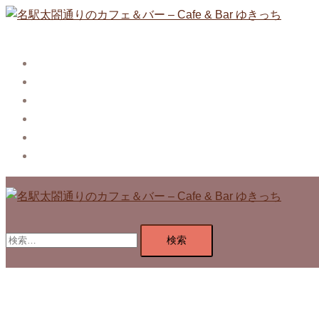
コ
ン
テ
Story
ン
System【本店】
ツ
System【はなれ】
へ
Blog
ス
Contact
キ
Privacy Policy
ッ
プ
検
索: