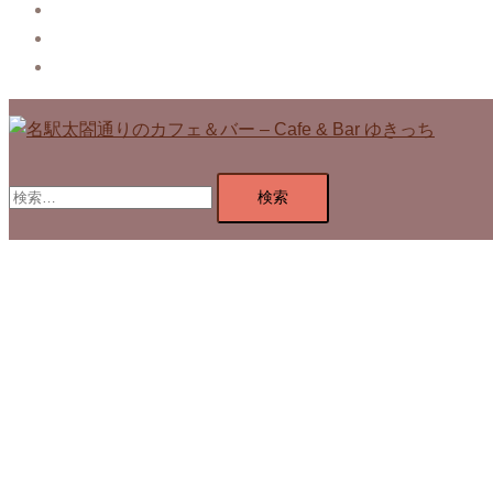
Blog
Contact
Privacy Policy
検
索: